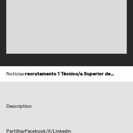
Notícias:
recrutamento 1 Técnico/a Superior de
Informática - TNSC Teatro Nacional de São
Carlos
Description
Partilhar
Facebook
/
X
/
Linkedin