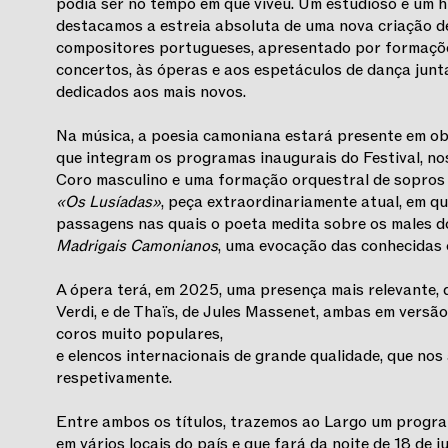
podia ser no tempo em que viveu. Um estudioso e um 
destacamos a estreia absoluta de uma nova criação d
compositores portugueses, apresentado por formações
concertos, às óperas e aos espetáculos de dança junt
dedicados aos mais novos.
Na música, a poesia camoniana estará presente em ob
que integram os programas inaugurais do Festival, nos 
Coro masculino e uma formação orquestral de sopros
«Os Lusíadas»
, peça extraordinariamente atual, em q
passagens nas quais o poeta medita sobre os males do
Madrigais Camonianos
, uma evocação das conhecidas 
A ópera terá, em 2025, uma presença mais relevante, 
Verdi, e de Thaïs, de Jules Massenet, ambas em versão 
coros muito populares,
e elencos internacionais de grande qualidade, que nos
respetivamente.
Entre ambos os títulos, trazemos ao Largo um progr
em vários locais do país e que fará da noite de 18 de