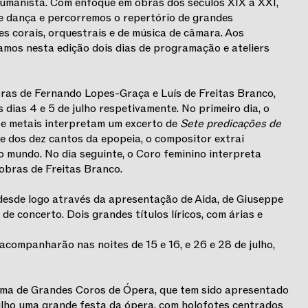
humanista. Com enfoque em obras dos séculos XIX a XXI,
e dança e percorremos o repertório de grandes
 corais, orquestrais e de música de câmara. Aos
amos nesta edição dois dias de programação e ateliers
ras de Fernando Lopes-Graça e Luís de Freitas Branco,
dias 4 e 5 de julho respetivamente. No primeiro dia, o
 e metais interpretam um excerto de
Sete predicações de
ue dos dez cantos da epopeia, o compositor extrai
 mundo. No dia seguinte, o Coro feminino interpreta
obras de Freitas Branco.
desde logo através da apresentação de Aida, de Giuseppe
de concerto. Dois grandes títulos líricos, com árias e
 acompanharão nas noites de 15 e 16, e 26 e 28 de julho,
ama de Grandes Coros de Ópera, que tem sido apresentado
 julho uma grande festa da ópera, com holofotes centrados