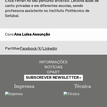
Enza Ferrari no seu percurso artístico. Leciona aulas de
canto privadas e em diferentes escolas, sendo
professora assistente no Instituto Politécnico de
Setúbal.
Coro:
Ana Luísa Assunção
2025/2026
Partilhar
Facebook
/
X
/
Linkedin
INFORMAÇÕES
NOTÍCIAS
OPART
SUBSCREVER NEWSLETTER
Imprensa
Técnica