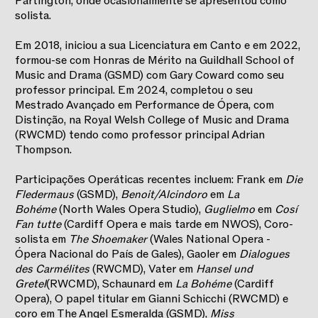
Partington, onde ocasionalmente se apresentou como
solista.
Em 2018, iniciou a sua Licenciatura em Canto e em 2022,
formou-se com Honras de Mérito na Guildhall School of
Music and Drama (GSMD) com Gary Coward como seu
professor principal. Em 2024, completou o seu
Mestrado Avançado em Performance de Ópera, com
Distinção, na Royal Welsh College of Music and Drama
(RWCMD) tendo como professor principal Adrian
Thompson.
Participações Operáticas recentes incluem: Frank em
Die
Fledermaus
(GSMD),
Benoit/Alcindoro
em
La
Bohéme
(North Wales Opera Studio),
Guglielmo
em
Cosí
Fan tutte
(Cardiff Opera e mais tarde em NWOS), Coro-
solista em
The Shoemaker
(Wales National Opera -
Ópera Nacional do País de Gales), Gaoler em
Dialogues
des Carmélites
(RWCMD), Vater em
Hansel und
Gretel
(RWCMD), Schaunard em
La Bohéme
(Cardiff
Opera), O papel titular em Gianni Schicchi (RWCMD) e
coro em The Angel Esmeralda (GSMD),
Miss