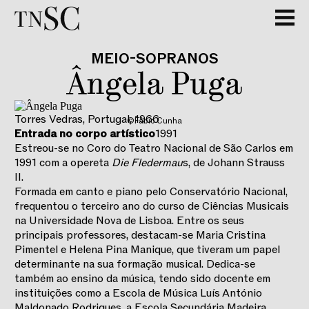
MEIO-SOPRANOS
Ângela Puga
Torres Vedras, Portugal
,
1966
©Fábio Cunha
Entrada no corpo artístico
1991
Estreou-se no Coro do Teatro Nacional de São Carlos em
1991 com a opereta
Die Fledermau
s, de Johann Strauss
II.
Formada em canto e piano pelo Conservatório Nacional,
frequentou o terceiro ano do curso de Ciências Musicais
na Universidade Nova de Lisboa. Entre os seus
principais professores, destacam-se Maria Cristina
Pimentel e Helena Pina Manique, que tiveram um papel
determinante na sua formação musical. Dedica-se
também ao ensino da música, tendo sido docente em
instituições como a Escola de Música Luís António
Maldonado Rodrigues, a Escola Secundária Madeira