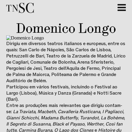
Domenico Longo
Dirigiu em diversos teatros italianos e europeus, entre os
quais: San Carlo de Nápoles, São Carlos de Lisboa,
Petruzzelli de Bari, Teatro de la Zarzuela de Madrid, Lírico
de Cagliari, Comunale de Bolonha, Arena Sferisterio,
Pergolesi de Jesi, Teatro dell’Aquila de Fermo, Principal
de Palma de Maiorca, Politeama de Palermo e Grande
Auditório de Belém.
Participou em vários festivais, incluindo o Festival ao
Largo (Lisboa), Música y Danza (Granada) e Notti Sacre
(Bari).
Entre as produções mais relevantes que dirigiu contam-
se:
La Traviata
,
Macbeth
,
Cavalleria Rusticana
,
I Pagliacci
,
Gianni Schicchi
,
Madama Butterfly
,
Turandot
,
La Bohème
,
Il Segreto di Susanna
,
Black el Payaso
,
Werther
,
Così fan
tutte
,
Carmina Burana
,
O Lago dos Cisnes
e
Histoire du