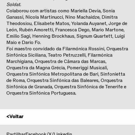
Soldat
.
Colaborou com artistas como Mariella Devia, Sonia
Ganassi, Nicola Martinucci, Nino Machaidze, Dimitra
Theodosiou, Elisabete Matos, Yolanda Auyanet, Jorge de
León, Rubén Amoretti, Francesca Dego, Mario Martone,
Emilio Sagi, Henning Brockhaus, Signum Quartett, Luigi
Maio e Dario Fo.
Foi maestro convidado da Filarmónica Rossini, Orquestra
Sinfónica Siciliana, Teatro Petruzzelli, Filarmónica
Marchigiana, Orquestra de Câmara das Marcas,
Orquestra da Magna Grécia, Pomeriggi Musicali,
Orquestra Sinfónica Metropolitana de Bari, Sinfonietta
de Roma, Orquestra Sinfónica das Baleares, Orquestra
Sinfónica de Granada, Orquestra Sinfónica de Tenerife e
Orquestra Sinfónica Portuguesa.
<
Voltar
2025/2026
Partilhar
Facebook
/
X
/
Linkedin