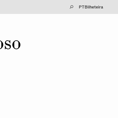
PT
Bilheteira
oso