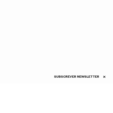
SUBSCREVER NEWSLETTER
ASSINE A NEWSLETTER
Conheça as novidades do
la Faculdade de Letras da
São Carlos em primeira
ucalense. Iniciou os seus
mão
ernando Lapa, Cândido Lima e
o Nacional com Jorge