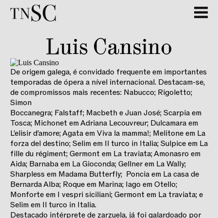
GALERIA
Luis Cansino
De origem galega, é convidado frequente em importantes
temporadas de ópera a nível internacional. Destacam-se,
de compromissos mais recentes: Nabucco; Rigoletto;
Simon
Boccanegra; Falstaff; Macbeth e Juan José; Scarpia em
Tosca; Michonet em Adriana Lecouvreur; Dulcamara em
L’elisir d’amore; Agata em Viva la mamma!; Melitone em La
forza del destino; Selim em Il turco in Italia; Sulpice em La
fille du régiment; Germont em La traviata; Amonasro em
Aida; Barnaba em La Gioconda; Gellner em La Wally;
Sharpless em Madama Butterfly; Poncia em La casa de
Bernarda Alba; Roque em Marina; Iago em Otello;
Monforte em I vespri siciliani; Germont em La traviata; e
Selim em Il turco in Italia.
Destacado intérprete de zarzuela, já foi galardoado por