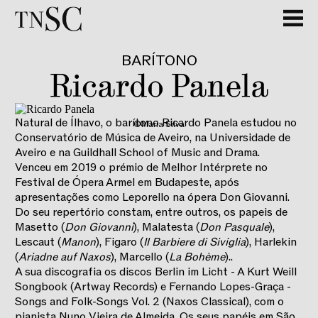
GALERIA
BARÍTONO
Ricardo Panela
Natural de Ílhavo, o barítono Ricardo Panela estudou no
©Maria Silva
Conservatório de Música de Aveiro, na Universidade de
Aveiro e na Guildhall School of Music and Drama.
Venceu em 2019 o prémio de Melhor Intérprete no
Festival de Ópera Armel em Budapeste, após
apresentações como Leporello na ópera Don Giovanni.
Do seu repertório constam, entre outros, os papeis de
Masetto (
Don Giovanni
), Malatesta (
Don Pasquale
),
Lescaut (
Manon
), Figaro (
Il Barbiere di Siviglia
), Harlekin
(
Ariadne auf Naxos
), Marcello (
La Bohème
)..
A sua discografia os discos Berlin im Licht - A Kurt Weill
Songbook (Artway Records) e Fernando Lopes-Graça -
Songs and Folk-Songs Vol. 2 (Naxos Classical), com o
pianista Nuno Vieira de Almeida. Os seus papéis em São