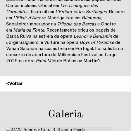
Carlos incluem: Oficial em
Les Dialogues des
Carmelites,
Fauteuil em
L’Enfant et les Sortilèges
, Belcore
em
L’Elisir d’Amore
, Madrigalista em
Blimunda
,
Sapateiro/Imperador na
Trilogia das Barcas
e Onofre
em
Maria da Fonte.
Recentemente criou os papeis de
Barba Ruiva na estreia da ópera
Leonor e Benjamin
de
Jorge Salgueiro, e Vulture na ópera
Boys of Paradise
de
Vahan Salorian na sua estreia em Portugal. Foi solista no
concerto de abertura do Millennium Festival ao Largo
2025 na obra
Polní Mše
de Bohuslav Martinů.
<
Voltar
2025/2026
Galeria