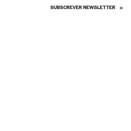
©Estelle Valente
1
/
12
SUBSCREVER NEWSLETTER
ASSINE A NEWSLETTER
Conheça as novidades do São
Carlos em primeira mão
Li e aceito a Política de
Privacidade.