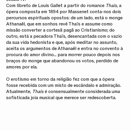
Com libreto de Louis Gallet a partir do romance
Thaïs
, a
ópera composta em 1894 por Massenet conta-nos dois
percursos espirituais opostos: de um lado, está o monge
Athanaël, que em sonhos revê Thaïs e assume como
missão converter a cortesã pagã ao Cristianismo; do
outro, está a pecadora Thaïs, desencantada com o vazio
da sua vida hedonista e que, após meditar no assunto,
aceita os argumentos de Athanaël e entra no convento à
procura do amor divino... para morrer pouco depois nos
braços do monge que abandonou os votos, perdido de
amores por ela.
O erotismo em torno da religião fez com que a ópera
fosse recebida com um misto de escândalo e admiração.
Atualmente,
Thaïs
é consensualmente considerada uma
sofisticada joia musical que merece ser redescoberta.