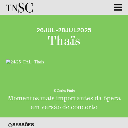
GALERIA
26
JUL
-
28
JUL
2025
Thaïs
©Carlos Pinto
Momentos mais importantes da ópera
em versão de concerto
SESSÕES