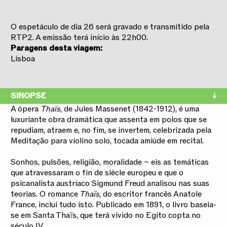
O espetáculo de dia 26 será gravado e transmitido pela
RTP2. A emissão terá início às 22h00.
Paragens desta viagem:
Lisboa
SINOPSE
A ópera
Thaïs
, de Jules Massenet (1842-1912), é uma
luxuriante obra dramática que assenta em polos que se
repudiam, atraem e, no fim, se invertem, celebrizada pela
Meditação para violino solo, tocada amiúde em recital.
Sonhos, pulsões, religião, moralidade – eis as temáticas
que atravessaram o fin de siècle europeu e que o
psicanalista austríaco Sigmund Freud analisou nas suas
teorias. O romance
Thaïs
, do escritor francês Anatole
France, inclui tudo isto. Publicado em 1891, o livro baseia-
se em Santa Thaïs, que terá vivido no Egito copta no
século IV.