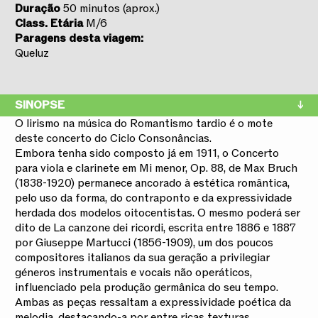
Duração
50 minutos (aprox.)
Class.
Etária
M/6
Paragens desta viagem:
Queluz
SINOPSE
O lirismo na música do Romantismo tardio é o mote
deste concerto do Ciclo Consonâncias.
Embora tenha sido composto já em 1911, o Concerto
para viola e clarinete em Mi menor, Op. 88, de Max Bruch
(1838-1920) permanece ancorado à estética romântica,
pelo uso da forma, do contraponto e da expressividade
herdada dos modelos oitocentistas. O mesmo poderá ser
dito de La canzone dei ricordi, escrita entre 1886 e 1887
por Giuseppe Martucci (1856-1909), um dos poucos
compositores italianos da sua geração a privilegiar
géneros instrumentais e vocais não operáticos,
influenciado pela produção germânica do seu tempo.
Ambas as peças ressaltam a expressividade poética da
melodia, destacando-a por entre ricas texturas