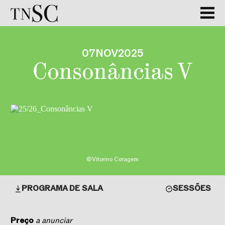
GALERIA
07
NOV
2025
Consonâncias V
©Vitorino Coragem
PROGRAMA DE SALA
SESSÕES
Preço
a anunciar