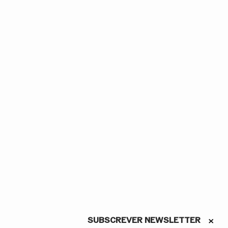
©Bruno Simão
1
/
6
SUBSCREVER NEWSLETTER