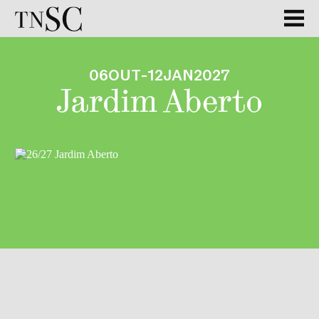
06
OUT
-
12
JAN
2027
Jardim Aberto