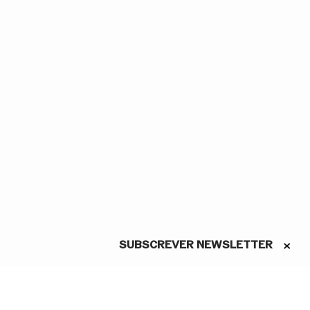
SUBSCREVER NEWSLETTER
ASSINE A NEWSLETTER
Conheça as novidades do São
Carlos em primeira mão