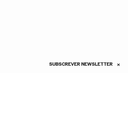
SUBSCREVER NEWSLETTER
ASSINE A NEWSLETTER
Conheça as novidades do São
Carlos em primeira mão
Li e aceito a Política de