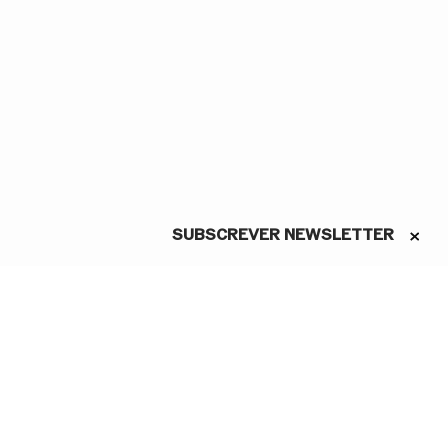
SUBSCREVER NEWSLETTER
ASSINE A NEWSLETTER
Conheça as novidades do São
Carlos em primeira mão
Li e aceito a Política de