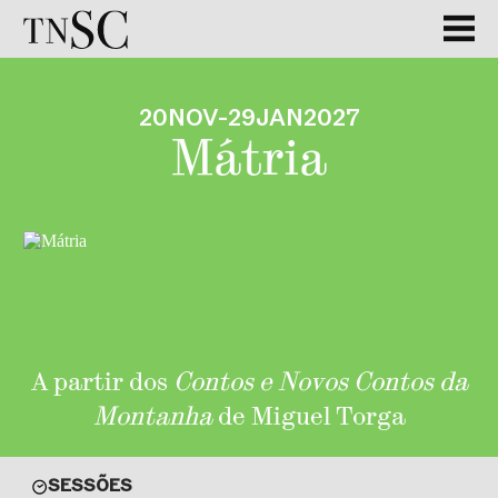
20
NOV
-
29
JAN
2027
Mátria
A partir dos
Contos e Novos Contos da
Montanha
de Miguel Torga
SESSÕES