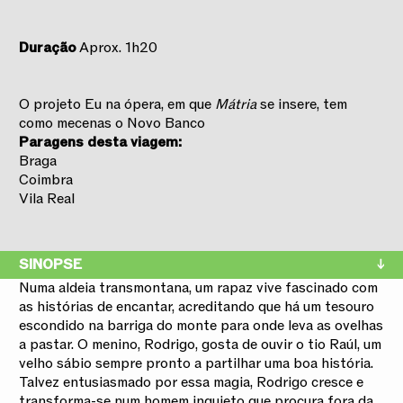
Duração
Aprox. 1h20
O projeto Eu na ópera, em que
Mátria
se insere, tem
como mecenas o Novo Banco
Paragens desta viagem:
Braga
Coimbra
Vila Real
SINOPSE
Numa aldeia transmontana, um rapaz vive fascinado com
as histórias de encantar, acreditando que há um tesouro
escondido na barriga do monte para onde leva as ovelhas
a pastar. O menino, Rodrigo, gosta de ouvir o tio Raúl, um
velho sábio sempre pronto a partilhar uma boa história.
Talvez entusiasmado por essa magia, Rodrigo cresce e
transforma-se num homem inquieto que procura fora da