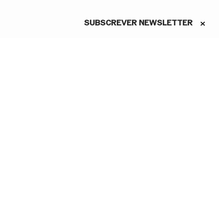
SUBSCREVER NEWSLETTER
ASSINE A NEWSLETTER
Conheça as novidades do São
Carlos em primeira mão
Li e aceito a Política de
Privacidade.