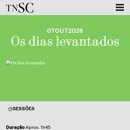
07
OUT
2026
Os dias levantados
SESSÕES
Duração
Aprox. 1h45