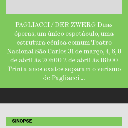
PAGLIACCI / DER ZWERG Duas
óperas, um único espetáculo, uma
estrutura cénica comum Teatro
Nacional São Carlos 31 de março, 4, 6, 8
de abril às 20h00 2 de abril às 16h00
Trinta anos exatos separam o verismo
de Pagliacci …
SINOPSE