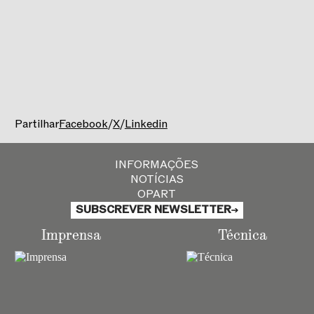
PAGLIACCI
/
DER ZWERG
D
uas óperas, um único espetáculo,
uma
estrutura cénica comum
Teatro Nacional São Carlos
31 de março, 4, 6, 8 de abril às 20h00
2 de abril às 16h00
Partilhar
Facebook
/
X
/
Linkedin
INFORMAÇÕES
NOTÍCIAS
OPART
SUBSCREVER NEWSLETTER
Imprensa
Técnica