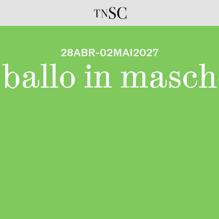
28
ABR
-
02
MAI
2027
ballo in masc