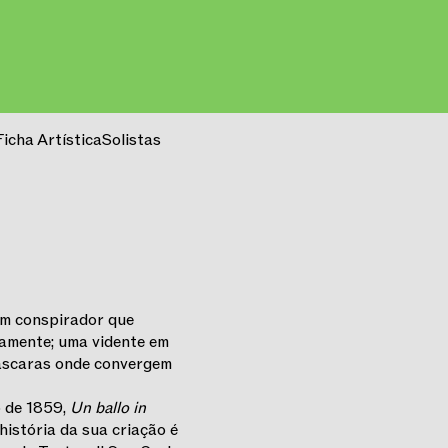
Ficha Artística
Solistas
um conspirador que
amente; uma vidente em
máscaras onde convergem
o de 1859,
Un ballo in
história da sua criação é