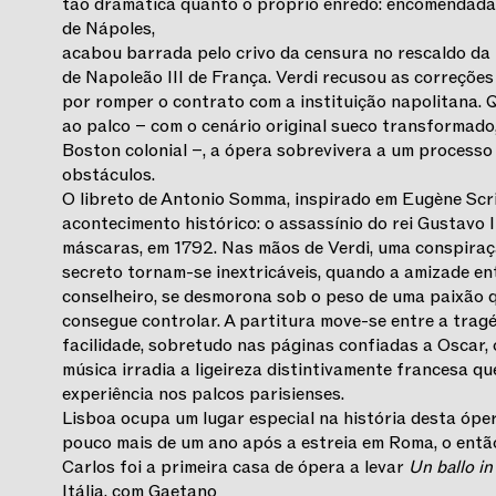
tão dramática quanto o próprio enredo: encomendada 
de Nápoles,
acabou barrada pelo crivo da censura no rescaldo da 
de Napoleão III de França. Verdi recusou as correçõe
por romper o contrato com a instituição napolitana. 
ao palco – com o cenário original sueco transformado
Boston colonial –, a ópera sobrevivera a um processo j
obstáculos.
O libreto de Antonio Somma, inspirado em Eugène Scr
acontecimento histórico: o assassínio do rei Gustavo I
máscaras, em 1792. Nas mãos de Verdi, uma conspiraç
secreto tornam-se inextricáveis, quando a amizade ent
conselheiro, se desmorona sob o peso de uma paixão 
consegue controlar. A partitura move-se entre a tragé
facilidade, sobretudo nas páginas confiadas a Oscar, 
música irradia a ligeireza distintivamente francesa q
experiência nos palcos parisienses.
Lisboa ocupa um lugar especial na história desta ópera
pouco mais de um ano após a estreia em Roma, o entã
Carlos foi a primeira casa de ópera a levar
Un ballo i
Itália, com Gaetano