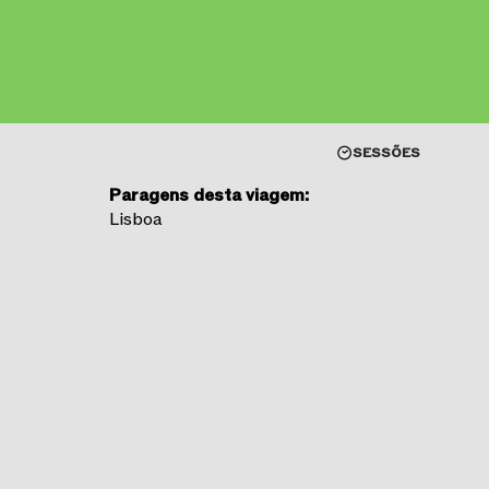
SESSÕES
Duração
Aprox. 2h10
Paragens desta viagem:
Lisboa