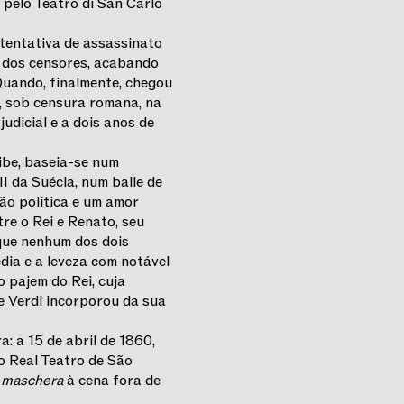
pelo Teatro di San Carlo
tentativa de assassinato
s dos censores, acabando
Quando, finalmente, chegou
, sob censura romana, na
udicial e a dois anos de
ibe, baseia-se num
II da Suécia, num baile de
ão política e um amor
re o Rei e Renato, seu
que nenhum dos dois
dia e a leveza com notável
o pajem do Rei, cuja
ue Verdi incorporou da sua
: a 15 de abril de 1860,
o Real Teatro de São
n maschera
à cena fora de