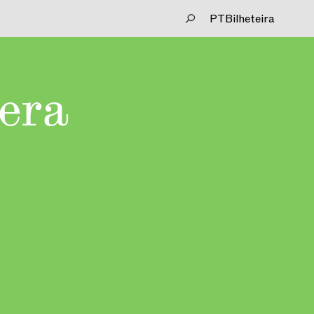
PT
Bilheteira
hera