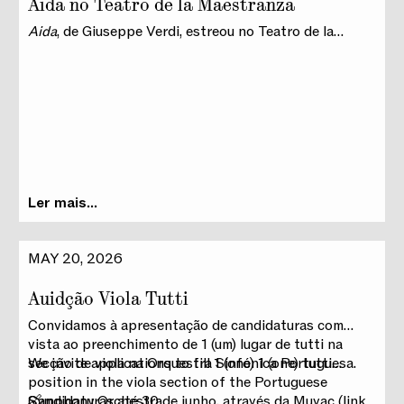
Aida no Teatro de la Maestranza
Aida
, de Giuseppe Verdi, estreou no Teatro de la
Maestranza, numa coprodução internacional da qual o
São Carlos é parceiro. Esta nova produção, com
encenação de Paco Azorín, integrará futuramente a
programação do São Carlos após a reabertura do
teatro.
Ler mais...
MAY 20, 2026
Auidção Viola Tutti
Convidamos à apresentação de candidaturas com
vista ao preenchimento de 1 (um) lugar de tutti na
secção de viola na Orquestra Sinfónica Portuguesa.
We invite applications to fill 1 (one) 1 (one) tutti
position in the viola section of the Portuguese
Candidaturas até 30 de junho, através da Muvac (link
Symphony Orchestra.
🔗