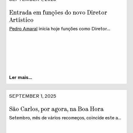
Entrada em funções do novo Diretor
As Jornadas Europeias do Património são uma
iniciativa conjunta do Conselho da Europa e da
Artístico
Comissão Europeia, coordenada em Portugal pelo
Pedro Amaral
inicia hoje funções como Diretor
Património Cultural, I.P.
Artístico do Teatro Nacional de São Carlos, num
contexto desafiante e singular, na longa história do
único teatro lírico português, e marcando assim o
início de um novo ciclo.
Ler mais...
SEPTEMBER 1, 2025
São Carlos, por agora, na Boa Hora
Setembro, mês de vários recomeços, coincide este ano
com o início de um novo ciclo, de plena atividade no
edifício do ex-Tribunal da
Boa Hora
, a poucos minutos