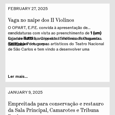
FEBRUARY 27, 2025
Vaga no naipe dos II Violinos
O OPART, E.P.E. convida à apresentação de
candidaturas com vista ao preenchimento de
~~
1 (um)
lugar de
Criada em 1993, a Orquestra Sinfónica Portuguesa
Tutti
no naipe dos II Violinos da Orquestra
Sinfónica Portuguesa.
(OSP) é um dos corpos artísticos do Teatro Nacional
(
ler mais
)
de São Carlos e tem vindo a desenvolver uma
atividade sinfónica própria, incluindo uma
Maestro Titular:
Antonio Pirolli
programação regular de concertos, participações em
festivais de música nacionais e internacionais.
Ler mais...
JANUARY 9, 2025
Empreitada para conservação e restauro
da Sala Principal, Camarotes e Tribuna