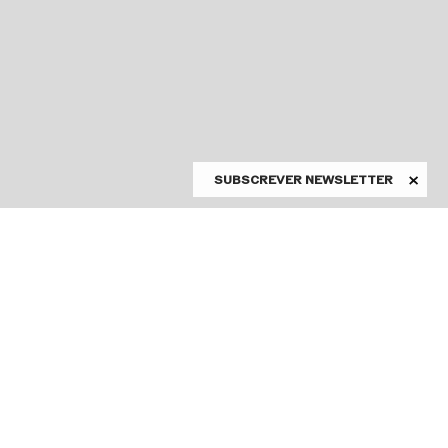
SUBSCREVER NEWSLETTER
ASSINE A NEWSLETTER
Conheça as novidades do
António Pedro Ferreira
São Carlos em primeira
mão
OPART
Produções
Li e aceito a Política de
Privacidade.