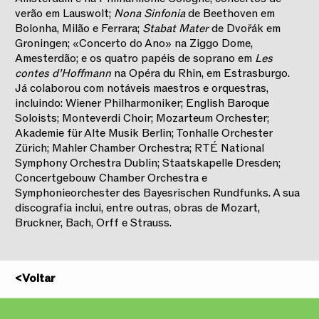
verão em Lauswolt;
Nona Sinfonia
de Beethoven em
Bolonha, Milão e Ferrara;
Stabat Mater
de Dvořák em
Groningen; «Concerto do Ano» na Ziggo Dome,
Amesterdão; e os quatro papéis de soprano em
Les
contes d’Hoffmann
na Opéra du Rhin, em Estrasburgo.
Já colaborou com notáveis maestros e orquestras,
incluindo: Wiener Philharmoniker; English Baroque
Soloists; Monteverdi Choir; Mozarteum Orchester;
Akademie für Alte Musik Berlin; Tonhalle Orchester
Zürich; Mahler Chamber Orchestra; RTÉ National
Symphony Orchestra Dublin; Staatskapelle Dresden;
Concertgebouw Chamber Orchestra e
Symphonieorchester des Bayesrischen Rundfunks. A sua
discografia inclui, entre outras, obras de Mozart,
Bruckner, Bach, Orff e Strauss.
<
Voltar
2025/2026