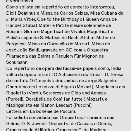
e Vera Rosza.
Como solista em repertório de concerto interpretou,
Dixit Dominus e Missa de Carlos Seixas, Misa Cubana de
J. Maria Vitier, Ode to the Birthday of Queen Anna de
Händel, Stabat Mater e Petite messe solennelle de
Rossini, Gloria e Magnificat de Vivaldi, Magnificat e
Paixão segundo S. Mateus de Bach, Stabat Mater de
Pergolesi, Missa da Coroação de Mozart, Missa de
José João Baldi, gravada em CD com a Orquestra
Filarmonia das Beiras e Requiem Für Mignon de
Schumann.
Do repertório de ópera destacam-se papéis como, Índia
velha da ópera infantil O Achamento do Brasil , D. Teresa
da cantata O Conquistador, ambas de Jorge Salgueiro,
Cherubino em Le nozze di Figaro (Mozart), Magdalena em
Rigoletto (Verdi), Sorceress de Dido and Aeneas
(Purcell), Dorabella de Così fan tutte ( Mozart), e
Madrigalista em Manon Lescaut (Puccini),
Lettera em La bohème de Puccini.
Foi solista convidada nas Orquestras Filarmonia das
Beiras, O. S. Juvenil, Orquestra de Cascais e Oeiras,
Orquestra do Atlântico, Orquestra C. da Madeira,