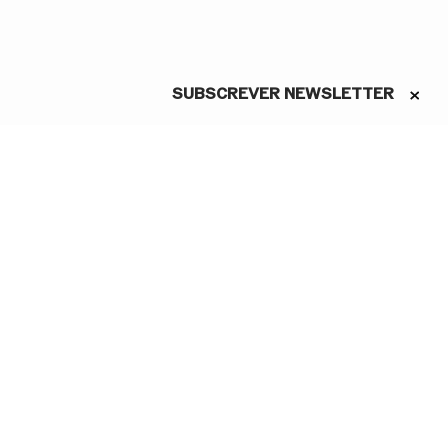
SUBSCREVER NEWSLETTER
ASSINE A NEWSLETTER
Conheça as novidades do São
Carlos em primeira mão
Li e aceito a Política de
Privacidade.