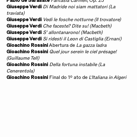
Pablo de Sarasate
Fantasía Carmen
, Op. 25
Giuseppe Verdi
Di Madride noi siam mattatori (La
traviata)
Giuseppe Verdi
Vedi le fosche notturne (Il trovatore)
Giuseppe Verdi
Che faceste? Dite su! (Macbeth)
Giuseppe Verdi
S’ allontanarono! (Macbeth)
Giuseppe Verdi
Si ridesti il Leon di Castiglia (Ernani)
Gioachino Rossini
Abertura de
La gazza ladra
Gioachino Rossini
Quel jour serein le ciel présage!
(Guillaume Tell)
Gioachino Rossini
Della fortuna instabile (La
Cenerentola)
Gioachino Rossini
Final do 1º ato de
L'Italiana in Algeri