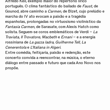
Alfredo Keil, exemplo maior do repertório lírico
português. O clima fantástico do bailado de
Faust
, de
Gounod, abre caminho a
Carmen
, de Bizet, cujo prelúdio e
marcha do IV ato evocam a paixão e a tragédia
espanholas, prolongadas no virtuosismo violinístico da
Fantasía Carmen
, de Sarasate, com Alexis Hatch como
solista. Seguem-se coros emblemáticos de Verdi –
La
Traviata
,
Il Trovatore
,
Macbeth
e
Ernani
– e a energia
rossiniana de
La gazza ladra
,
Guilherme Tell
,
La
Cenerentola
e
L'Italiana in Algeri
.
Entre comédia, feitiçaria, paixão e redenção, este
concerto convida a reencontrar, na música, o eterno
diálogo entre passado e futuro que cada Ano Novo nos
propõe.