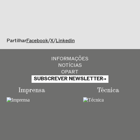
Foyer do Teatro Nacional de São Carlos
Entrada livre*
No Foyer, eis uma ideia de João Paulo Santos que,
por ocasião e a propósito de cada ópera
apresentada nesta temporada nos convida, com as
Partilhar
Facebook
/
X
/
Linkedin
suas notas explicativas, a revivermos épocas, a
explorarmos ideias, estilos e repertórios que nos
ajudarão a melhor entender e apreciar
INFORMAÇÕES
os horizontes e a escuta de cada obra.
NOTÍCIAS
OPART
Tristan und Isolde
, a importância motora de uma
SUBSCREVER NEWSLETTER
obra por todos reconhecida como um dos cimos
músico-teatrais do repertório operático de sempre.
Imprensa
Técnica
O percurso de Richard Wagner para encontrar o
seu mundo e a influência da sua música nos mais
inesperados compositores.
Sopranos
Sónia Alcobaça
,
Ana Franco
Piano
Nuno Margarido Lopes
,
João Paulo
Santos