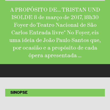
A PROPÓSITO DE… TRISTAN UND
ISOLDE 8 de março de 2017, 18h30
Foyer do Teatro Nacional de São
Carlos Entrada livre* No Foyer, eis
uma ideia de João Paulo Santos que,
por ocasião e a propósito de cada
ópera apresentada …
SINOPSE
A PROPÓSITO DE…
TRISTAN UND ISOLDE
8 de março de 2017, 18h30