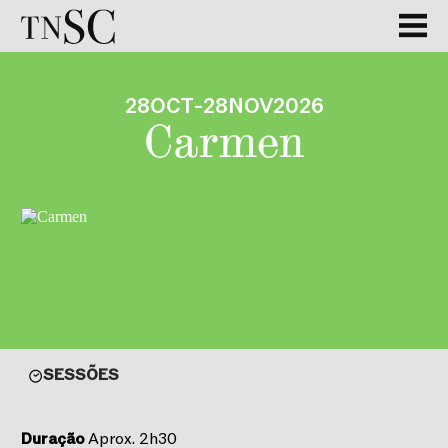
28
OCT
-
28
NOV
2026
Carmen
SESSÕES
Duração
Aprox. 2h30