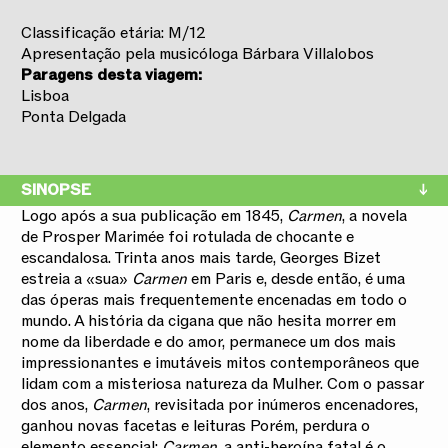
Classificação etária: M/12
Apresentação pela musicóloga Bárbara Villalobos
Paragens desta viagem:
Lisboa
Ponta Delgada
SINOPSE
Logo após a sua publicação em 1845,
Carmen
, a novela
de Prosper Marimée foi rotulada de chocante e
escandalosa. Trinta anos mais tarde, Georges Bizet
estreia a «sua»
Carmen
em Paris e, desde então, é uma
das óperas mais frequentemente encenadas em todo o
mundo. A história da cigana que não hesita morrer em
nome da liberdade e do amor, permanece um dos mais
impressionantes e imutáveis mitos contemporâneos que
lidam com a misteriosa natureza da Mulher. Com o passar
dos anos,
Carmen
, revisitada por inúmeros encenadores,
ganhou novas facetas e leituras Porém, perdura o
elemento essencial:
Carmen
, a anti-heroína fatal é o