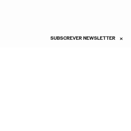
SUBSCREVER NEWSLETTER
ASSINE A NEWSLETTER
Conheça as novidades do São
Carlos em primeira mão
Li e aceito a Política de
Privacidade.