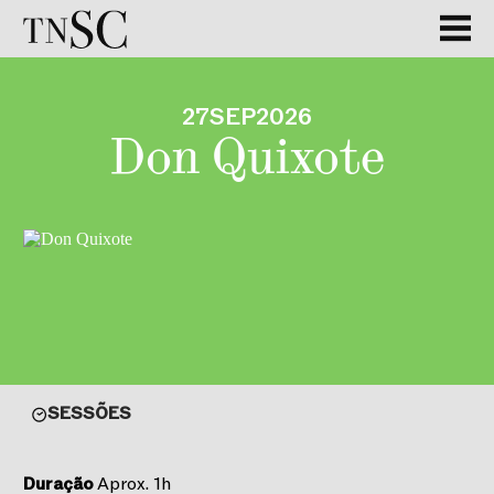
27
SEP
2026
Don Quixote
SESSÕES
Duração
Aprox. 1h