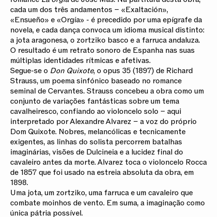
cada um dos três andamentos – «Exaltación»,
«Ensueño» e «Orgía» - é precedido por uma epígrafe da
novela, e cada dança convoca um idioma musical distinto:
a jota aragonesa, o zortziko basco e a farruca andaluza.
O resultado é um retrato sonoro de Espanha nas suas
múltiplas identidades rítmicas e afetivas.
Segue-se o
Don Quixote
, o opus 35 (1897) de Richard
Strauss, um poema sinfónico baseado no romance
seminal de Cervantes. Strauss concebeu a obra como um
conjunto de variações fantásticas sobre um tema
cavalheiresco, confiando ao violoncelo solo – aqui
interpretado por Alexandre Alvarez – a voz do próprio
Dom Quixote. Nobres, melancólicas e tecnicamente
exigentes, as linhas do solista percorrem batalhas
imaginárias, visões de Dulcineia e a lucidez final do
cavaleiro antes da morte. Alvarez toca o violoncelo Rocca
de 1857 que foi usado na estreia absoluta da obra, em
1898.
Uma jota, um zortziko, uma farruca e um cavaleiro que
combate moinhos de vento. Em suma, a imaginação como
única pátria possível.