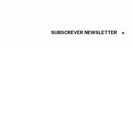
SUBSCREVER NEWSLETTER
ASSINE A NEWSLETTER
Conheça as novidades do São
Carlos em primeira mão
Li e aceito a Política de
Privacidade.