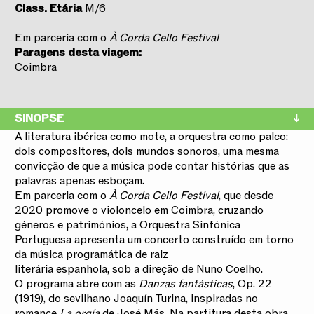
Class. Etária
M/6
Em parceria com o
À Corda Cello Festival
Paragens desta viagem:
Coimbra
SINOPSE
A literatura ibérica como mote, a orquestra como palco:
dois compositores, dois mundos sonoros, uma mesma
convicção de que a música pode contar histórias que as
palavras apenas esboçam.
Em parceria com o
À Corda Cello Festival
, que desde
2020 promove o violoncelo em Coimbra, cruzando
géneros e patrimónios, a Orquestra Sinfónica
Portuguesa apresenta um concerto construído em torno
da música programática de raiz
literária espanhola, sob a direção de Nuno Coelho.
O programa abre com as
Danzas fantásticas
, Op. 22
(1919), do sevilhano Joaquín Turina, inspiradas no
romance
La orgía
de José Más. Na partitura desta obra,