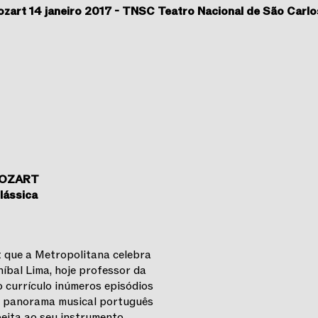
ozart 14 janeiro 2017 - TNSC Teatro Nacional de São Carlo
MOZART
lássica
t que a Metropolitana celebra
íbal Lima, hoje professor da
 currículo inúmeros episódios
no panorama musical português
eita ao seu instrumento.