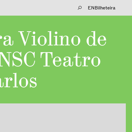
EN
Bilheteira
a Violino de
TNSC Teatro
rlos