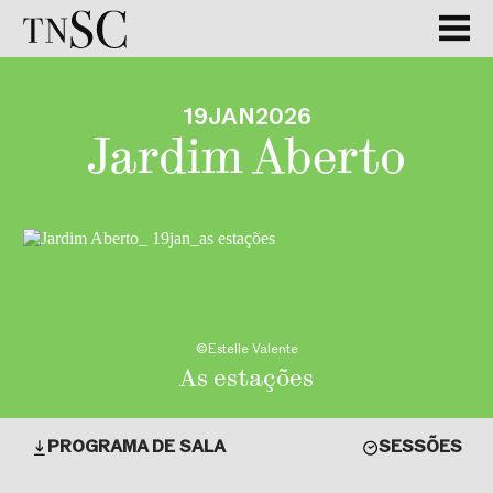
GALERIA
19
JAN
2026
Jardim Aberto
©Estelle Valente
As estações
PROGRAMA DE SALA
SESSÕES