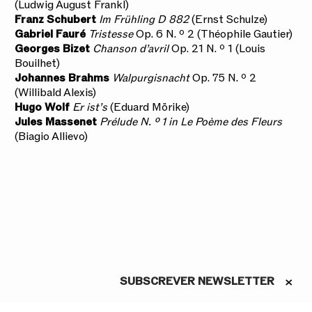
(Ludwig August Frankl)
Franz Schubert
Im Frühling D 882
(Ernst Schulze)
Gabriel Fauré
Tristesse
Op. 6 N. º 2 (Théophile Gautier)
Georges Bizet
Chanson d’avril
Op. 21 N. º 1
(Louis
Bouilhet)
Johannes Brahms
Walpurgisnacht
Op. 75 N. º 2
(Willibald Alexis)
Hugo Wolf
Er ist’s
(Eduard Mörike)
Jules Massenet
Prélude N. º 1 in Le Poème des Fleurs
(Biagio Allievo)
©EGEAC – Teatro São Luiz, Pedro Rosário
Nunes
1
/
4
SUBSCREVER NEWSLETTER
ASSINE A NEWSLETTER