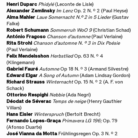
Henri Duparc
Phidylé
(Leconte de Lisle)
Alexander Zemlinsky
Im Lenz
Op. 2 N. º 2
(Paul Heyse)
Alma Mahler
Laue Somernacht N.º 2 in 5 Lieder
(Gustav
Falke)
Robert Schumann
Sommerruh WoO 9
(Christian Schad)
António Fragoso
Chanson d’automne
(Paul Verlaine)
Rita Strohl
Chanson d’automne N. º 3 in Dix Poésie
(Paul Verlaine)
Felix Mendelsshon
Herbstlied
Op. 63 N. º 4
(Klingemann)
Gabriel Fauré
Automne
Op 18 N. º 3 (Armand Silvestre)
Edward Elgar
A Song of Autumn
(Adam Lindsay Gordon)
Richard Strauss
Winternacht
Op. 15 N. º 2 (A. F. von
Schack)
Ottorino Respighi
Nebbie
(Ada Negri)
Déodat de Séverac
Temps de neige
(Henry Gauthier
Villars)
Hans Eisler
Winterspruch
(Bertolt Brecht)
Fernando Lopes-Graça
Primavera LG 196;
Op. 79
(Afonso Duarte)
José Vianna da Motta
Frühlingsregen Op. 3 N. º 2