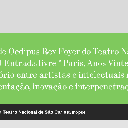
 de Oedipus Rex Foyer do Teatro N
Entrada livre * Paris, Anos Vinte
rio entre artistas e intelectuai
ntação, inovação e interpenetra
C Teatro Nacional de São Carlos
Sinopse