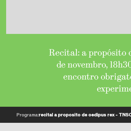
Recital: a propósito
de novembro, 18h30 
encontro obrigató
experime
Programa:
recital a proposito de oedipus rex - TNS