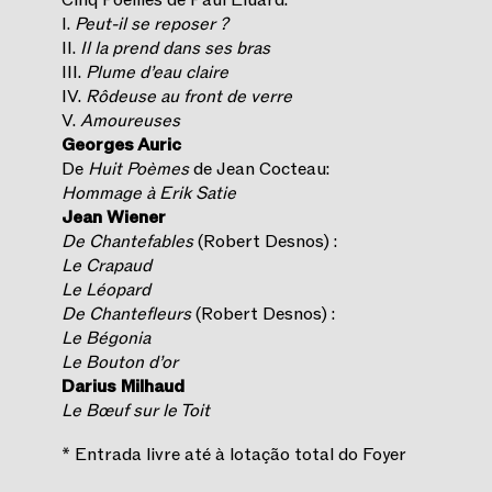
I.
Peut-il se reposer ?
II.
Il la prend dans ses bras
III.
Plume d’eau claire
IV.
Rôdeuse au front de verre
V.
Amoureuses
Georges Auric
De
Huit Poèmes
de Jean Cocteau:
Hommage à Erik Satie
Jean Wiener
De Chantefables
(Robert Desnos) :
Le Crapaud
Le Léopard
De Chantefleurs
(Robert Desnos) :
Le Bégonia
Le Bouton d’or
Darius Milhaud
Le Bœuf sur le Toit
* Entrada livre até à lotação total do Foyer