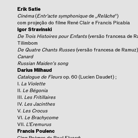
Erik Satie
Cinéma
(
Entr’acte symphonique
de „
Relâche
“)
com projeção do filme René Clair e Francis Picabia
Igor Stravinski
De Trois Histoires pour Enfants
(versão francesa de R
Tilimbom
De Quatre Chants Russes
(versão francesa de Ramuz)
Canard
Russian Maiden’s song
Darius Milhaud
Catalogue de Fleurs
op. 60 (Lucien Daudet) ;
I.
La Violette
II.
Le Bégonia
III.
Les Fritillaires
IV.
Les Jacinthes
V.
Les Crocus
VI.
Le Brachycome
VII.
L’Eremurus
Francis Poulenc
Cinq Poèmes de Paul Eluard: