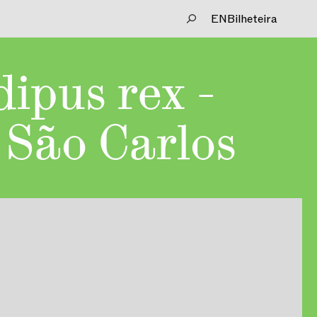
EN
Bilheteira
dipus rex -
 São Carlos