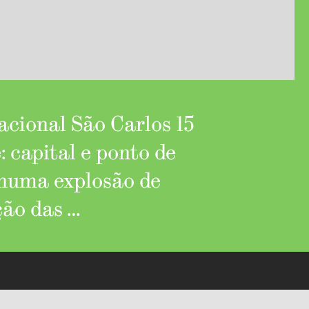
acional São Carlos 15
: capital e ponto de
s numa explosão de
ção das …