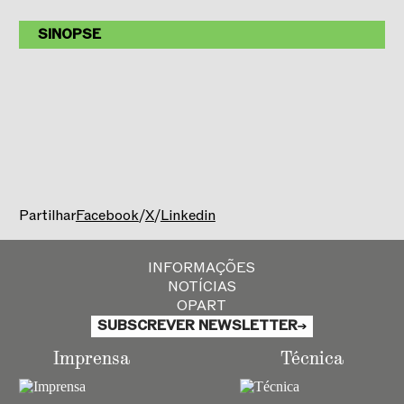
SINOPSE
fotografia © David Rodrigues
Teatro Municipal Joaquim Benite
18 de fevereiro às 21h00
Centro Cultural de Belém
19 de fevereiro às 17h00
Partilhar
Facebook
/
X
/
Linkedin
Luigi Cherubini
Abertura de
L
‘
hôtellerie portugaise
Luís Tinoco
INFORMAÇÕES
Concerto para violoncelo e orquestra
(estreia
NOTÍCIAS
mundial)
OPART
Felix Mendelssohn
SUBSCREVER NEWSLETTER
Sinfonia n.º 3
em Lá menor, op. 56
Imprensa
Técnica
Em 1829, Mendelssohn visitou a Escócia e
escreveu: “Fomos hoje a Holyrood, o castelo onde