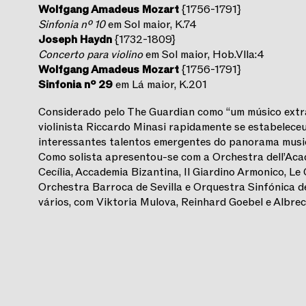
Wolfgang Amadeus Mozart
{1756-1791}
Sinfonia nº 10
em Sol maior, K.74
Joseph Haydn
{1732-1809}
Concerto para violino
em Sol maior, Hob.Vlla:4
Wolfgang Amadeus Mozart
{1756-1791}
Sinfonia nº 29
em Lá maior, K.201
Considerado pelo The Guardian como “um músico extra
violinista Riccardo Minasi rapidamente se estabelec
interessantes talentos emergentes do panorama music
Como solista apresentou-se com a Orchestra dell’Aca
Cecília, Accademia Bizantina, Il Giardino Armonico, Le
Orchestra Barroca de Sevilla e Orquestra Sinfónica d
vários, com Viktoria Mulova, Reinhard Goebel e Albre