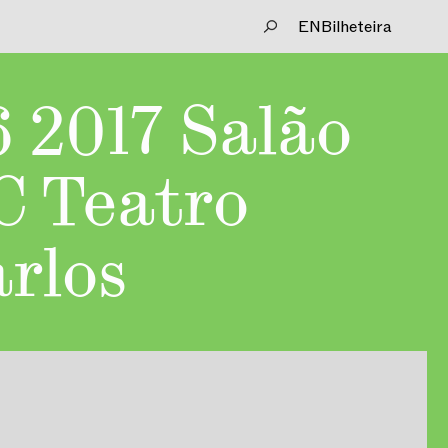
EN
Bilheteira
 2017 Salão
C Teatro
rlos