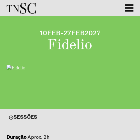
10
FEB
-
27
FEB
2027
Fidelio
SESSÕES
Duração
Aprox. 2h