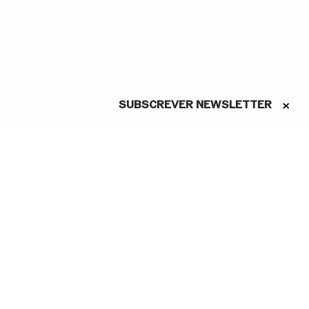
SUBSCREVER NEWSLETTER
ASSINE A NEWSLETTER
Conheça as novidades do São
Carlos em primeira mão
Li e aceito a Política de
Privacidade.