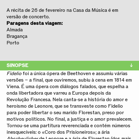
A récita de 26 de fevereiro na Casa da Música é em
versão de concerto.
Paragens desta viagem:
Almada
Bragança
Porto
SINOPSE
Fidelio
foi a única ópera de Beethoven e assumiu várias
versões – a final, que ouviremos, subiu à cena em 1814 em
Viena. É uma ópera com diálogos falados, que espelha a
onda libertadora que varreu a Europa depois da
Revolução Francesa. Nela canta-se a história do amor e
heroísmo de Leonore, que se transveste como Fidelio
para poder libertar o seu marido Florestan, preso por
motivos políticos. No final, a justiça e o amor prevalecem.
Tornou-se uma partitura reverenciada e contém números
inesquecíveis: o «Coro dos Prisioneiros»; a ária
Abscheulicher
de Leonore e a ária de Florestan (dos mais